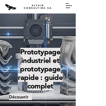
ALTAIR
CONSULTING SA
Prototypage
industriel et
prototypage
rapide : guide
complet
Découvrir