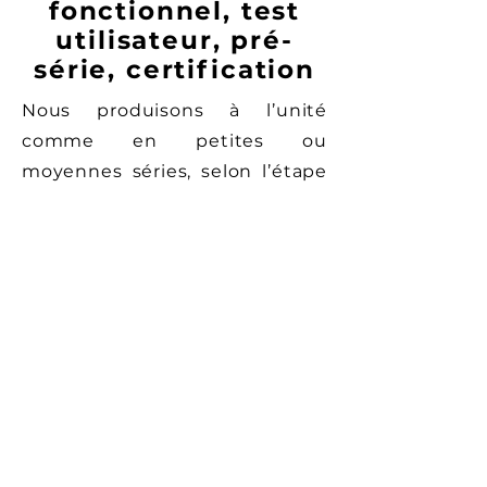
fonctionnel, test
utilisateur, pré-
série, certification
Nous produisons à l’unité
comme en petites ou
moyennes séries, selon l’étape
de développement :
Tests fonctionnels
Tests utilisateurs
Pré-séries pour certification
Chaque phase est conçue pour
s’intégrer à votre stratégie
industrielle globale.