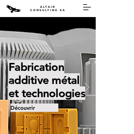
ALTAIR
CONSULTING SA
Fabrication
additive métal
et technologies
Découvrir