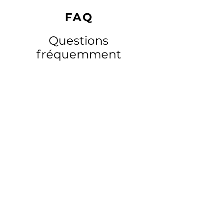
FAQ
Questions
fréquemment
posées
Fabrication additive métallique
Travaillez-vous sous
certification EN9100
et êtes-vous en
mesure de fournir un
dossier FAI complet,