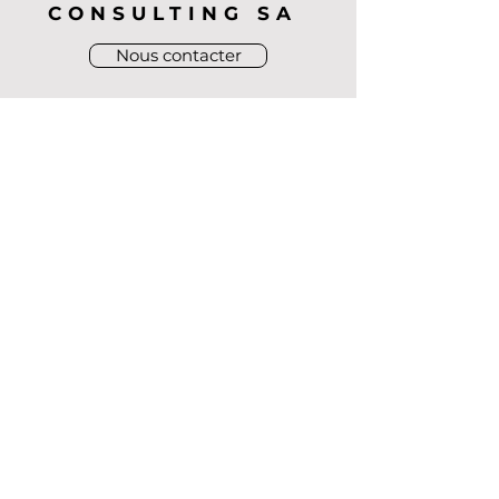
CONSULTING SA
Nous contacter
Tél :
+41 (0)22 301 53 60
Chemin du Pont-du-Centenaire 109
Bâtiment C 2ème
CH-1228 Plan-les-Ouates Genève
Abonnez-vous aux nouvelles d'Altair
Consulting SA.
E-mail
S'abonner